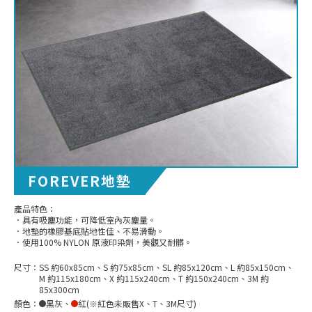
FOREVER地墊
產品特色：
．具有吸塵功能，可降低室內灰塵量。
．地墊的橡膠基底貼地性佳、不易滑動。
．使用100% NYLON 原液印染劑，美觀又耐髒。
尺寸：
SS 約60x85cm、S 約75x85cm、SL 約85x120cm、L 約85x150cm、
M 約115x180cm、X 約115x240cm、T 約150x240cm、3M 約
85x300cm
顏色：
黑灰
、
紅(※紅色未販售X、T、3M尺寸)