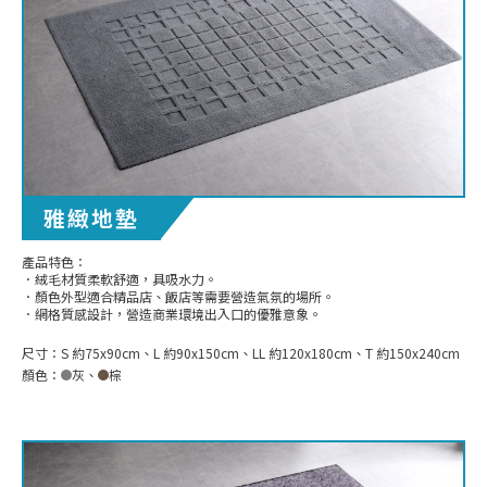
雅緻地墊
產品特色：
．絨毛材質柔軟舒適，具吸水力。
．顏色外型適合精品店、飯店等需要營造氣氛的場所。
．網格質感設計，營造商業環境出入口的優雅意象。
尺寸：
S 約75x90cm、L 約90x150cm、LL 約120x180cm、T 約150x240cm
顏色：
灰
、
棕