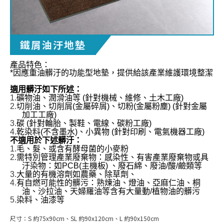
鐵屑油汙地墊
產品特色：
*
因應重油髒汙
的
功能
型
地墊
，提供給該產業維護環境整潔
適用髒汙如下所述
：
1.
礦物油
、潤滑油等
(
針對機械、維修、土木工廠
)
2.
切削
油、切削屑
(
金屬碎屑
)
、切粉
(
金屬粉塵
)
(
針對金屬
加工工廠
)
3.
碳
(
針對輪胎、製鞋、電線、碳粉工廠
)
4.
乾
染料
(
不含墨水
)
、小異物
(
針對印刷、電氣機器工廠
)
不適用於下述髒汙
：
1.
毛、髮
、或
含有酵母菌的小麥粉
2.
需
特別管理產業廢棄物：感染性
、有害
產業廢棄物
或具
汙染物：如
PCB(
主機板
)
、廢石綿、廢油
/
酸
/
鹼
類
等
3.
大量的有機溶劑
如
農藥、除草劑
、
4.
有自燃可能性的髒污：熟煉油、燈油、亞麻仁油、桐
油、沙拉油、天婦羅油等含有大量動
/
植物油的髒污
5.
染料、油漆等
尺寸：
S 約75x90cm、SL 約90x120cm、L 約90x150cm