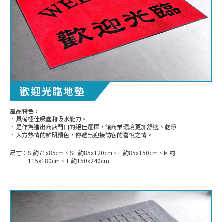
歡迎光臨地墊
產品特色：
．具備極佳吸塵和吸水能力。
．是作為進出商店門口的絕佳選擇，讓商業環境更加舒適、乾淨
．大方熱情的鮮明顏色，傳遞出迎接訪客的喜悅之情。
尺寸：
S 約71x85cm、SL 約85x120cm、L 約85x150cm、M 約
115x180cm、T 約150x240cm