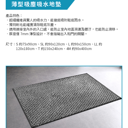
薄型吸塵吸水地墊
產品特色：
．超細纖維具驚人的吸水力，能徹底吸附鞋底雨水。
．獨特刷毛能確實清除鞋底灰塵。
．適用連接室內外的入口處，能防止室內地面濕漉及髒汙，也能防止滑移。
．厚度僅 7mm 薄型設計，不會阻礙出入和門的開關。
尺寸：
S 約75x90cm、SL 約90x120cm、L 約90x150cm、LL 約
120x180cm、T 約150x240cm、4M 約90x400cm