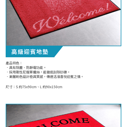
高級迎賓地墊
產品特色：
．具有除塵、防靜電功能。
．採用剛性尼龍單纖絲，能徹底刮除砂礫。
．漸層刷色設計極具質感，傳達活潑喜悅迎賓之情。
尺寸：
S 約75x90cm、L 約90x150cm