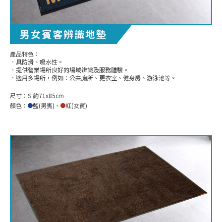
男女賓客辨識地墊
產品特色：
．具防滑、吸水性。
．提供營業場所良好的場域辨識及服務體驗。
．適用多場所，例如：公共廁所、更衣室、健身房、游泳池等。
尺寸：
S 約71x85cm
顏色：
藍(男賓)
、
紅(女賓)