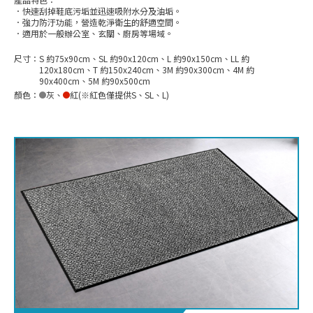
．快速刮掉鞋底污垢並迅速吸附水分及油垢。
．強力防汙功能，營造乾淨衛生的舒適空間。
．適用於一般辦公室、玄關、廚房等場域。
尺寸：
S 約75x90cm、SL 約90x120cm、L 約90x150cm、LL 約
120x180cm、T 約150x240cm、3M 約90x300cm、4M 約
90x400cm、5M 約90x500cm
顏色：
灰
、
紅(※紅色僅提供S、SL、L)