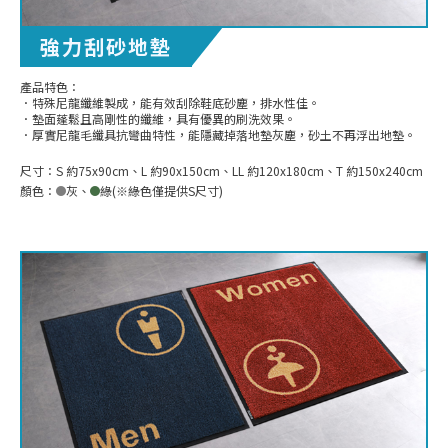
強力刮砂地墊
產品特色：
．特殊尼龍纖維製成，能有效刮除鞋底砂塵，排水性佳。
．墊面蓬鬆且高剛性的纖維，具有優異的刷洗效果。
．厚實尼龍毛纖具抗彎曲特性，能隱藏掉落地墊灰塵，砂土不再浮出地墊。
尺寸：
S 約75x90cm、L 約90x150cm、LL 約120x180cm、T 約150x240cm
顏色：
灰
、
綠(※綠色僅提供S尺寸)