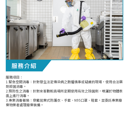
服務介紹
服務項目：
1.緊急空間消毒：針對發生法定傳染病之散播情事或疑慮的現場，使用合法藥
劑殺菌消毒。
2.預防性之消毒：針對來客數較高場所定期使用有效之除菌劑，噴灑於物體表
面上進行消毒。
3.專業消毒著裝：穿戴拋棄式防護衣、手套、N95口罩、鞋套，並委託專業廢
棄物業者處理廢棄裝備。