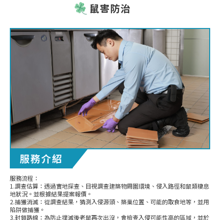
鼠害防治
服務介紹
服務流程：
1.調查估算：透過實地探查、目視調查建築物周圍環境、侵入路徑和鼠類棲息
地狀況。並根據結果提案報價。
2.捕獲消滅：從調查結果，猜測入侵源頭、築巢位置、可能的取食地等，並用
陷阱做捕獲。
3.封鎖路線：為防止撲滅後老鼠再次出沒，會檢查入侵可能性高的區域，並於