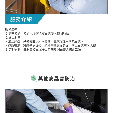
服務介紹
服務流程：
1.調查確認：確認現場環境被白蟻侵入範圍地點。
2.提出對策：
．灌注施藥：已被侵蝕之木材裝潢，實施灌注來防除白蟻。
．殘效噴灑：將蟻道清除後，將藥劑噴灑在表面，防止白蟻再次入侵。
3.定期監測：針對高發區域提出定期監測白蟻之餌食工法。
其他病蟲害防治