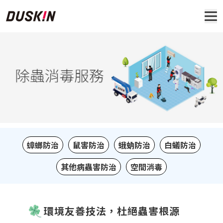
蟑螂防治
鼠害防治
蛾蚋防治
白蟻防治
其他病蟲害防治
空間消毒
環境友善技法，杜絕蟲害根源